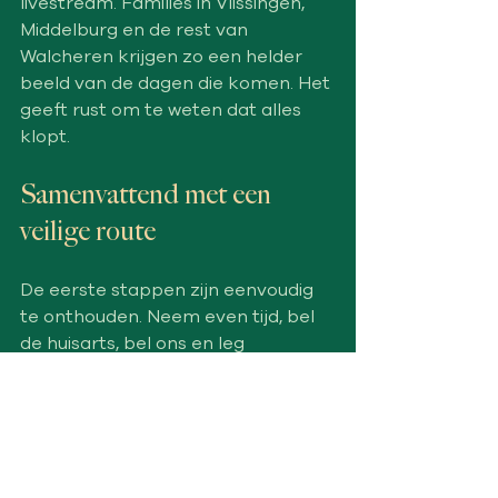
livestream. Families in Vlissingen, 
Middelburg en de rest van 
Walcheren krijgen zo een helder 
beeld van de dagen die komen. Het 
geeft rust om te weten dat alles 
klopt.
Samenvattend met een 
veilige route
De eerste stappen zijn eenvoudig 
te onthouden. Neem even tijd, bel 
de huisarts, bel ons en leg 
desgewenst wat persoonlijke 
spullen klaar. De rest doen we 
samen. Je krijgt duidelijke 
informatie en begeleiding op maat, 
afgestemd op jouw situatie en 